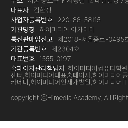
주소
서울 종로구 인사동길 12 대일빌딩 7
대표자
김한정
사업자등록번호
220-86-58115
기관명칭
하이미디어 아카데미
통신판매업신고
제2018-서울종로-0495
기관등록번호
제2304호
대표번호
1555-0197
홈페이지관리책임자
하이미디어컴퓨터학원
센터,하이미디어대표홈페이지,하이미디어
카데미,하이미디어인재개발원,하이미디어I
copyright ⓒHimedia Academy, All Right