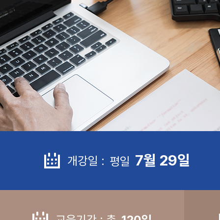
7월 29일
개강일 :
평일
교육기간 : 총
120일