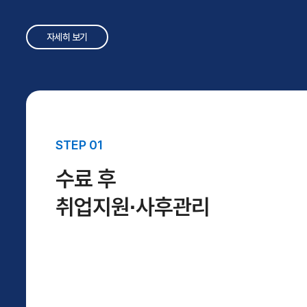
자세히 보기
STEP 01
수료 후
취업지원∙사후관리