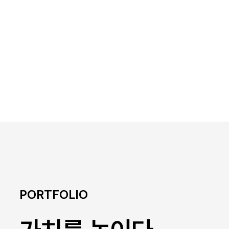
PORTFOLIO