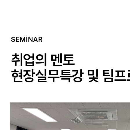
SEMINAR
취업의 멘토
현장실무특강 및 팀